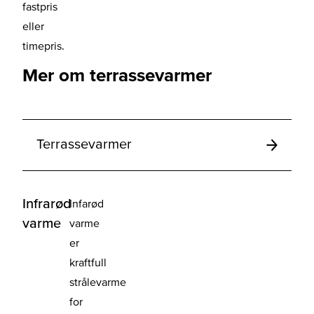
fastpris
eller
timepris.
Mer om terrassevarmer
Terrassevarmer
Infrarød
Infarød
varme
varme
er
kraftfull
strålevarme
for