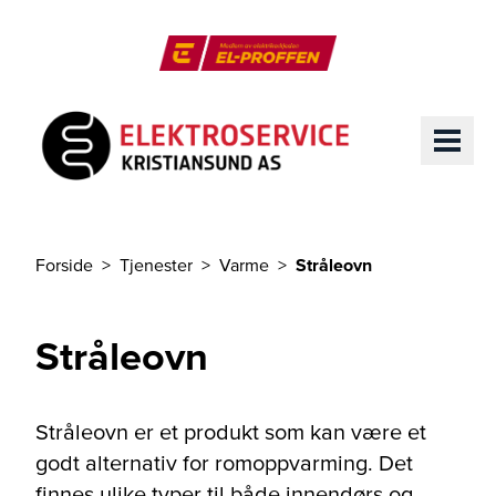
Til hovedinnhold
El-Proffen
ME
Forside
Tjenester
Varme
Stråleovn
Du er her
Stråleovn
Stråleovn er et produkt som kan være et
godt alternativ for romoppvarming. Det
finnes ulike typer til både innendørs og