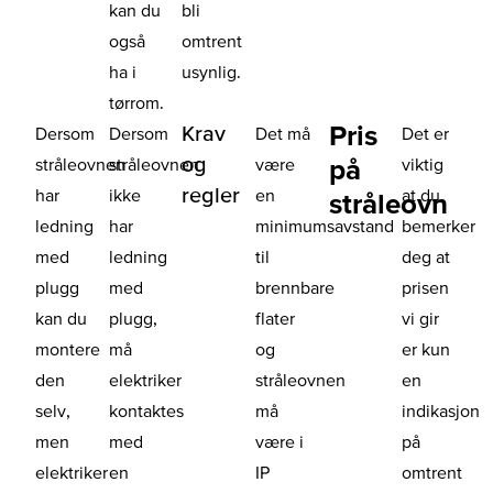
kan du
bli
også
omtrent
ha i
usynlig.
tørrom.
Pris
Krav
Dersom
Dersom
Det må
Det er
og
på
stråleovnen
stråleovnen
være
viktig
regler
har
ikke
en
at du
stråleovn
ledning
har
minimumsavstand
bemerker
med
ledning
til
deg at
plugg
med
brennbare
prisen
kan du
plugg,
flater
vi gir
montere
må
og
er kun
den
elektriker
stråleovnen
en
selv,
kontaktes
må
indikasjon
men
med
være i
på
elektriker
en
IP
omtrent