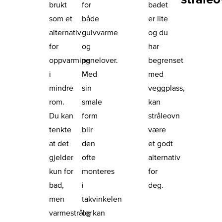
brukt
for
badet
som et
både
er lite
alternativ
gulvvarme
og du
for
og
har
oppvarming
panelover.
begrenset
i
Med
med
mindre
sin
veggplass,
rom.
smale
kan
Du kan
form
stråleovn
tenkte
blir
være
at det
den
et godt
gjelder
ofte
alternativ
kun for
monteres
for
bad,
i
deg.
men
takvinkelen
varmestråler
og kan