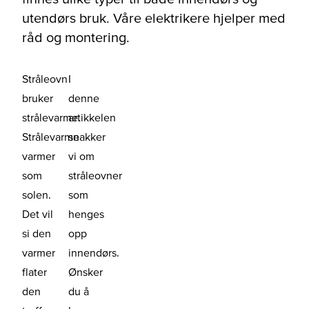
utendørs bruk. Våre elektrikere hjelper med
råd og montering.
Stråleovn
I
bruker
denne
strålevarme.
artikkelen
Strålevarme
snakker
varmer
vi om
som
stråleovner
solen.
som
Det vil
henges
si den
opp
varmer
innendørs.
flater
Ønsker
den
du å