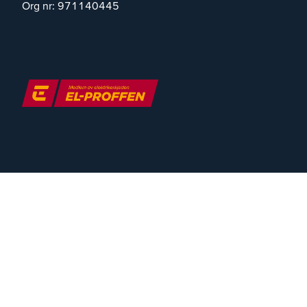
Org nr:
971140445