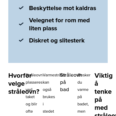
Beskyttelse mot kaldras
Velegnet for rom med
liten plass
Diskret og slitesterk
Hvorfor
Viktig
Stråleovn
Stråleovn
Varmestråler
Ønsker
på
velge
å
plasseres
kan
du
bad
ved
også
varme
stråleovn?
tenke
taket
brukes
på
på
og blir
i
badet,
med
ofte
stedet
men
stråle