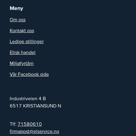
Meny
Om oss
Kontakt oss
Ledige stillinger
Etisk handel
Miljøfyrtårn
Vår Facebook side
Industriveien 4 B
6517
KRISTIANSUND N
Tlf:
71580610
on.ecivresle@tsopamrif