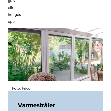
gulv
eller
henges
opp.
Foto: Frico
Varmestråler