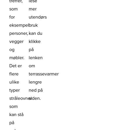
treffer,
lese
som
mer
for
utendørs
eksempel
bruk
personer,
kan du
vegger
klikke
og
på
møbler.
lenken
Det er
om
flere
terrassevarmer
ulike
lengre
typer
ned på
stråleovner
siden.
som
kan stå
på