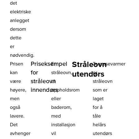
det
elektriske
anlegget
dersom
dette
er
nødvendig.
Stråleovn
Priseksempel
Prisen
En
Terrassevarmer
for
utendørs
kan
stråleovn,
er
stråleovn
være
til
stråleovn
innendørs
høyere,
oppholdsrom
som er
men
eller
laget
også
baderom,
for å
lavere.
med
tåle
Det
installasjon
helårs
avhenger
vil
utendørs