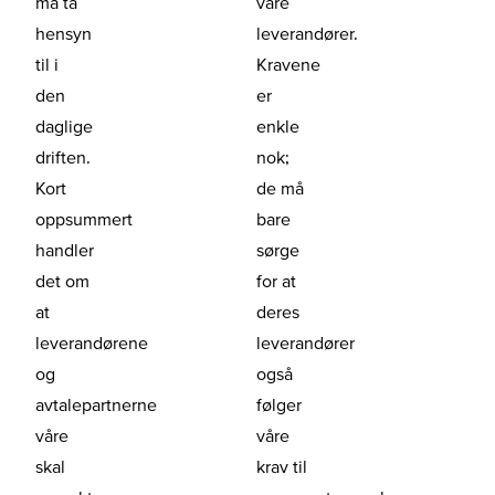
må ta
våre
hensyn
leverandører.
til i
Kravene
den
er
daglige
enkle
driften.
nok;
Kort
de må
oppsummert
bare
handler
sørge
det om
for at
at
deres
leverandørene
leverandører
og
også
avtalepartnerne
følger
våre
våre
skal
krav til