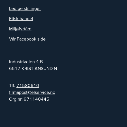
Ledige stillinger
Etisk handel
Miljøfyrtårn
Vår Facebook side
Industriveien 4 B
6517
KRISTIANSUND N
Tlf:
71580610
on.ecivresle@tsopamrif
Org nr:
971140445