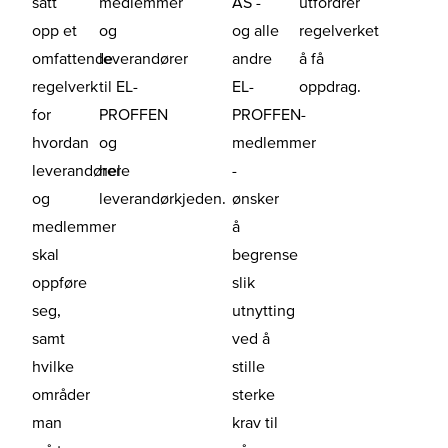
satt
medlemmer
AS -
utfordrer
opp et
og
og alle
regelverket
omfattende
leverandører
andre
å få
regelverk
til EL-
EL-
oppdrag.
for
PROFFEN
PROFFEN-
hvordan
og
medlemmer
leverandører
hele
-
og
leverandørkjeden.
ønsker
medlemmer
å
skal
begrense
oppføre
slik
seg,
utnytting
samt
ved å
hvilke
stille
områder
sterke
man
krav til