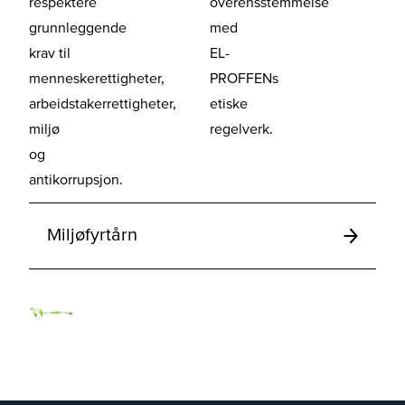
respektere
overensstemmelse
grunnleggende
med
krav til
EL-
menneskerettigheter,
PROFFENs
arbeidstakerrettigheter,
etiske
miljø
regelverk.
og
antikorrupsjon.
Miljøfyrtårn