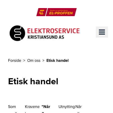
Til hovedinnhold
El-Proffen
ME
Forside
Om oss
Etisk handel
Du er her
Etisk handel
Som
Kravene
"Når
Utnytting
Når