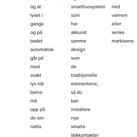
og at
smarthussystem
ned
lyset i
som
varmen
ganga
har
eller
og på
akkurat
senke
badet
samme
markisene.
automatisk
design
går på
som
med
de
svakt
tradisjonelle
lys når
elementene,
barna
så du
må
kan
opp på
installere
do om
nye
natta.
smarte
stikkontakter