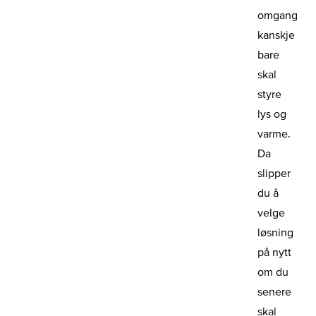
omgang
kanskje
bare
skal
styre
lys og
varme.
Da
slipper
du å
velge
løsning
på nytt
om du
senere
skal