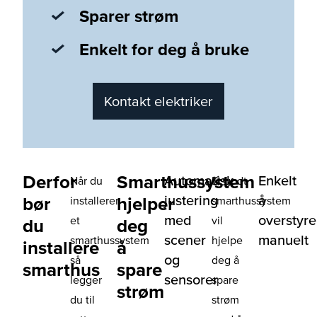
Sparer strøm
Enkelt for deg å bruke
Kontakt elektriker
Derfor
Smarthussystem
Automatisk
Enkelt
Når du
Et godt
justering
å
bør
hjelper
installerer
smarthussystem
med
overstyre
et
vil
du
deg
scener
manuelt
smarthussystem
hjelpe
installere
å
og
så
deg å
smarthus
spare
sensorer
legger
spare
strøm
du til
strøm