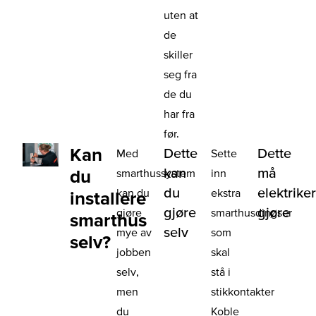
uten at
de
skiller
seg fra
de du
har fra
før.
Kan
Dette
Dette
Med
Sette
kan
må
du
smarthussystem
inn
du
elektrike
kan du
ekstra
installere
gjøre
gjøre
gjøre
smarthusdingser
smarthus
selv
mye av
som
selv?
jobben
skal
selv,
stå i
men
stikkontakter
du
Koble