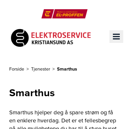
Til hovedinnhold
El-Proffen
ME
Forside
Tjenester
Smarthus
Du er her
Smarthus
Smarthus hjelper deg å spare strøm og få
en enklere hverdag. Det er et fellesbegrep
på alle mulighetene du har til å styre huset