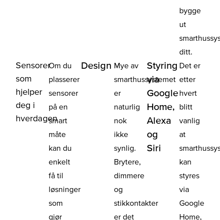
bygge
ut
smarthussy
ditt.
Sensorer
Design
Styring
Om du
Mye av
Det er
som
via
plasserer
smarthussystemet
etter
hjelper
Google
sensorer
er
hvert
deg i
Home,
på en
naturlig
blitt
hverdagen
Alexa
smart
nok
vanlig
og
måte
ikke
at
Siri
kan du
synlig.
smarthussy
enkelt
Brytere,
kan
få til
dimmere
styres
løsninger
og
via
som
stikkontakter
Google
gjør
er det
Home,