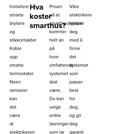
Hva
Installere
Prisen
Våre
koster
smarte
på et
elektrikere
brytere
smarthussystem
hjelper
smarthus?
og
kommer
deg
stikkontakter
helt an
med å
Koble
på
finne
opp
hvor
det
smarte
omfattende
systemet
termostater
systemet
som
Noen
skal
passer
sensorer
være.
best
kan
Du kan
for
det
velge
deg,
være
enkle
og gir
at
løsninger
deg
elektrikeren
som lar
garanti