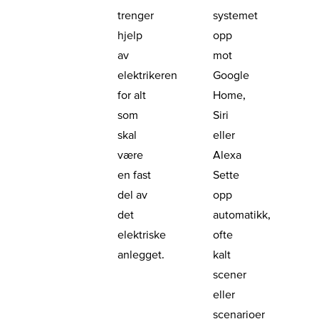
trenger
systemet
hjelp
opp
av
mot
elektrikeren
Google
for alt
Home,
som
Siri
skal
eller
være
Alexa
en fast
Sette
del av
opp
det
automatikk,
elektriske
ofte
anlegget.
kalt
scener
eller
scenarioer