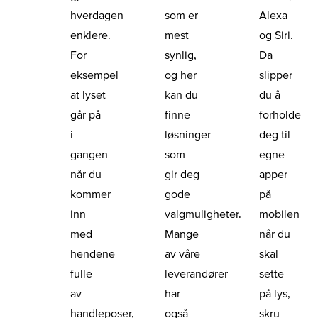
hverdagen
som er
Alexa
enklere.
mest
og Siri.
For
synlig,
Da
eksempel
og her
slipper
at lyset
kan du
du å
går på
finne
forholde
i
løsninger
deg til
gangen
som
egne
når du
gir deg
apper
kommer
gode
på
inn
valgmuligheter.
mobilen
med
Mange
når du
hendene
av våre
skal
fulle
leverandører
sette
av
har
på lys,
handleposer,
også
skru