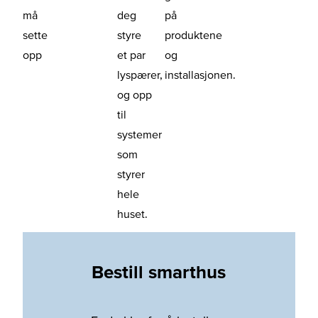
må
deg
på
sette
styre
produktene
opp
et par
og
lyspærer,
installasjonen.
og opp
til
systemer
som
styrer
hele
huset.
Bestill smarthus