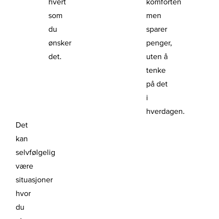
hvert
komforten
som
men
du
sparer
ønsker
penger,
det.
uten å
tenke
på det
i
hverdagen.
Det
kan
selvfølgelig
være
situasjoner
hvor
du