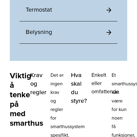
Termostat
Belysning
Viktig
Krav
Hva
Enkelt
Det er
Et
eller
og
skal
å
ingen
smarthussy
omfattende
regler
du
krav
kan
tenke
styre?
og
være
på
regler
for kun
med
for
noen
smarthus
smarthussystem
få
spesifikt.
funksjoner,