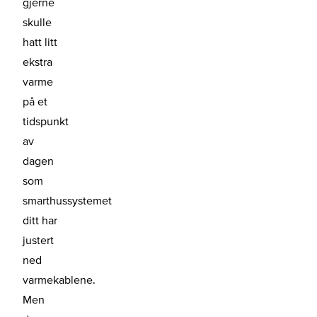
gjerne
skulle
hatt litt
ekstra
varme
på et
tidspunkt
av
dagen
som
smarthussystemet
ditt har
justert
ned
varmekablene.
Men