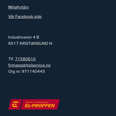
Miljøfyrtårn
Vår Facebook side
Industriveien 4 B
6517
KRISTIANSUND N
Tlf:
71580610
on.ecivresle@tsopamrif
Org nr:
971140445