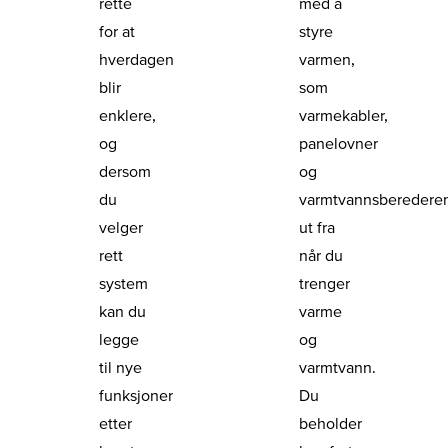
rette
med å
for at
styre
hverdagen
varmen,
blir
som
enklere,
varmekabler,
og
panelovner
dersom
og
du
varmtvannsberedere
velger
ut fra
rett
når du
system
trenger
kan du
varme
legge
og
til nye
varmtvann.
funksjoner
Du
etter
beholder