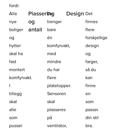
fordi:
Plassering
Design
Alle
Du
Det
og
nye
trenger
finnes
antall
boliger
bare
flere
og
én
forskjellige
hytter
komfyrvakt,
design
skal ha
med
og
fast
mindre
farger,
montert
du har
så du
komfyrvakt.
flere
kan
I
platetopper.
finne
tillegg
Sensoren
en
skal
skal
som
alle
plasseres
passer
som
på
din stil
pusser
ventilator,
bra.