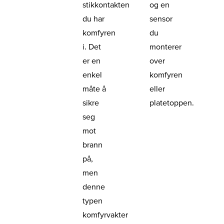
stikkontakten
og en
du har
sensor
komfyren
du
i. Det
monterer
er en
over
enkel
komfyren
måte å
eller
sikre
platetoppen.
seg
mot
brann
på,
men
denne
typen
komfyrvakter