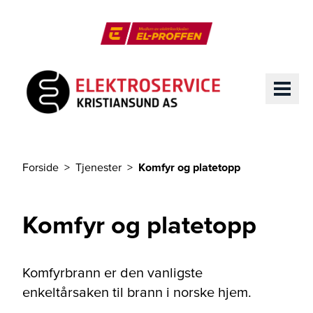
Til hovedinnhold
El-Proffen
ME
Forside
Tjenester
Komfyr og platetopp
Du er her
Komfyr og platetopp
Komfyrbrann er den vanligste
enkeltårsaken til brann i norske hjem.