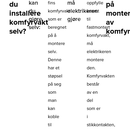
kan
må
du
på
fins
oppfylle
du
elektrikeren
komfyrvakt
kravet
installere
monter
gjøre
gjøre
som er
til
komfyrvakt
av
selv:
beregnet
fastmontert
selv?
komfyr
på å
komfyrvakt,
montere
må
selv.
elektrikeren
Denne
montere
har et
den.
støpsel
Komfyrvakten
på seg
består
som
av en
man
del
kan
som er
koble
i
til
stikkontakten,