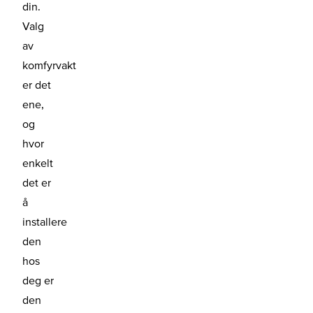
din.
Valg
av
komfyrvakt
er det
ene,
og
hvor
enkelt
det er
å
installere
den
hos
deg er
den