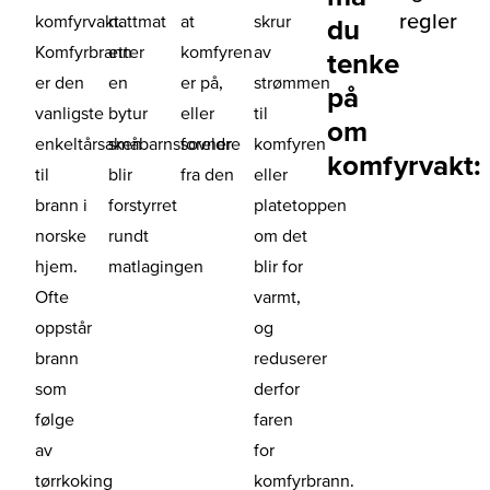
regler
komfyrvakt.
nattmat
at
skrur
du
Komfyrbrann
etter
komfyren
av
tenke
er den
en
er på,
strømmen
på
vanligste
bytur
eller
til
om
enkeltårsaken
småbarnsforeldre
sovner
komfyren
komfyrvakt:
til
blir
fra den
eller
brann i
forstyrret
platetoppen
norske
rundt
om det
hjem.
matlagingen
blir for
Ofte
varmt,
oppstår
og
brann
reduserer
som
derfor
følge
faren
av
for
tørrkoking
komfyrbrann.