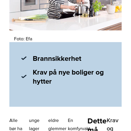
Foto: Efa
Brannsikkerhet
Krav på nye boliger og
hytter
Dette
Krav
Alle
unge
eldre
En
og
må
bør ha
lager
glemmer
komfyrvakt