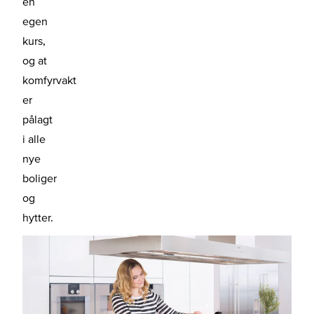
en
egen
kurs,
og at
komfyrvakt
er
pålagt
i alle
nye
boliger
og
hytter.