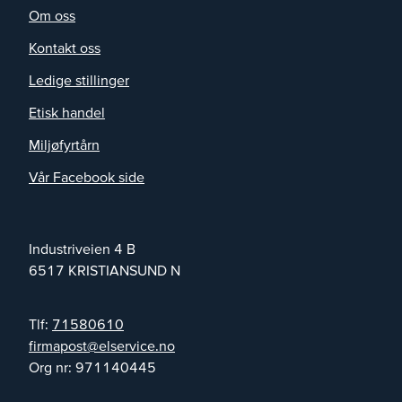
Om oss
Kontakt oss
Ledige stillinger
Etisk handel
Miljøfyrtårn
Vår Facebook side
Industriveien 4 B
6517
KRISTIANSUND N
Tlf:
71580610
on.ecivresle@tsopamrif
Org nr:
971140445