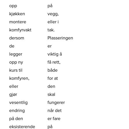
opp
på
kjøkken
vegg,
montere
eller i
komfyrvakt
tak.
dersom
Plasseringen
de
er
legger
viktig å
opp ny
få rett,
kurs til
både
komfyren,
for at
eller
den
gjør
skal
vesentlig
fungerer
endring
når det
på den
er fare
eksisterende
på