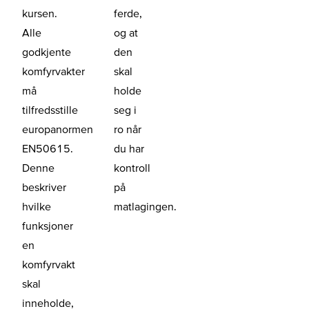
kursen.
ferde,
Alle
og at
godkjente
den
komfyrvakter
skal
må
holde
tilfredsstille
seg i
europanormen
ro når
EN50615.
du har
Denne
kontroll
beskriver
på
hvilke
matlagingen.
funksjoner
en
komfyrvakt
skal
inneholde,