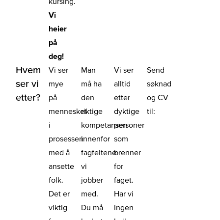
kursing.
Vi
heier
på
deg!
Hvem
Vi ser
Man
Vi ser
Send
ser vi
mye
må ha
alltid
søknad
etter?
på
den
etter
og CV
mennesket
riktige
dyktige
til:
i
kompetansen
personer
prosessen
innenfor
som
med å
fagfeltene
brenner
ansette
vi
for
folk.
jobber
faget.
Det er
med.
Har vi
viktig
Du må
ingen