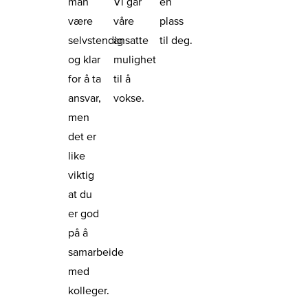
man
Vi går
en
være
våre
plass
selvstendig
ansatte
til deg.
og klar
mulighet
for å ta
til å
ansvar,
vokse.
men
det er
like
viktig
at du
er god
på å
samarbeide
med
kolleger.