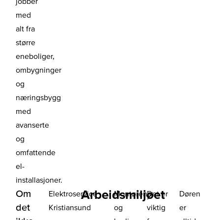
jobber
med
alt fra
større
eneboliger,
ombygninger
og
næringsbygg
med
avanserte
og
omfattende
el-
installasjoner.
Arbeidsmiljøet
Om
Elektroservice
Montørene
Det er
Døren
det
Kristiansund
og
viktig
er