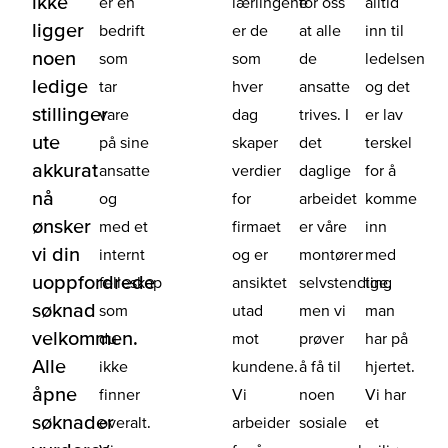
ikke
er en
lærlingene
for oss
alltid
ligger
bedrift
er de
at alle
inn til
noen
som
som
de
ledelsen
ledige
tar
hver
ansatte
og det
stillinger
vare
dag
trives. I
er lav
ute
på sine
skaper
det
terskel
akkurat
ansatte
verdier
daglige
for å
nå
og
for
arbeidet
komme
ønsker
med et
firmaet
er våre
inn
vi din
internt
og er
montører
med
uoppfordrede
felleskap
ansiktet
selvstendige,
ting
søknad
som
utad
men vi
man
velkommen.
du
mot
prøver
har på
Alle
ikke
kundene.
å få til
hjertet.
åpne
finner
Vi
noen
Vi har
søknader
overalt.
arbeider
sosiale
et