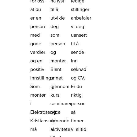
for oss
ha lyst
ledige
at du
til å
stillinger
er en
utvikle
anbefaler
person
deg
vi deg
med
som
uansett
gode
person
til å
verdier
og
sende
og en
montør.
inn
positiv
Blant
søknad
innstilling.
annet
og CV.
Som
gjennom
Er du
montør
kurs,
riktig
i
seminarer
person
Elektroservice
og
så
Kristiansund
lignende
finner
må
aktiviteter.
vi alltid