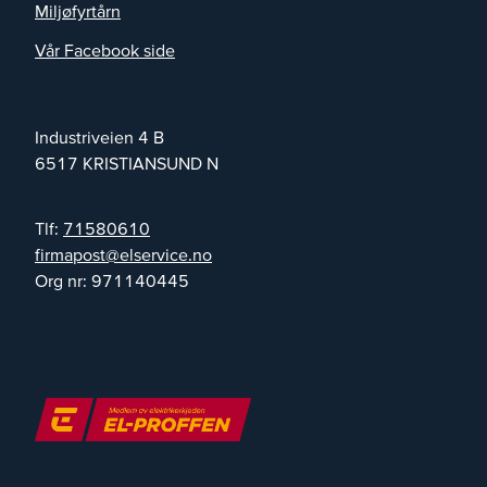
Miljøfyrtårn
Vår Facebook side
Industriveien 4 B
6517
KRISTIANSUND N
Tlf:
71580610
on.ecivresle@tsopamrif
Org nr:
971140445