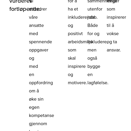
vurderes
Vi
for å
sammenhenger
miljø
fortløpende.
utfordrer
ha et
utenfor
som
våre
inkluderende
jobb.
inspirerer
ansatte
og
Både
til å
med
positivt
for og
vokse
spennende
arbeidsmiljø
inkludere,
og ta
oppgaver
som
men
ansvar.
og
skal
også
med
inspirere
bygge
en
og
en
oppfordring
motivere.
lagfølelse.
om å
øke sin
egen
kompetanse
gjennom