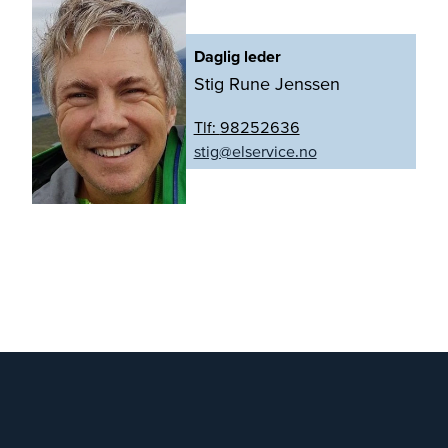
Daglig leder
Stig Rune Jenssen
Tlf:
98252636
on.ecivresle@gits