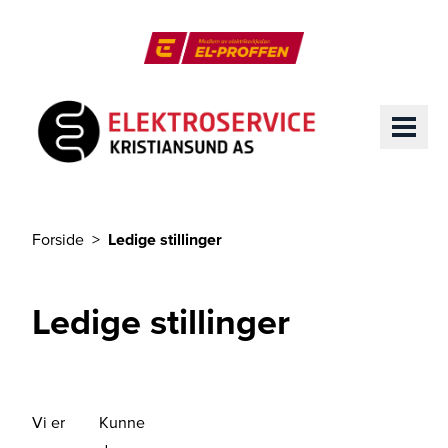
Til hovedinnhold
El-Proffen
ME
Forside
Ledige stillinger
Du er her
Ledige stillinger
Vi er
Kunne