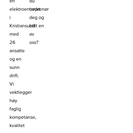
en
du
elektroentreprenør
tenkt
i
deg og
Kristiansund
blitt en
med
av
26
oss?
ansatte
og en
sunn
drift.
Vi
vektlegger
høy
faglig
kompetanse,
kvalitet